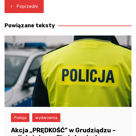
Nawigacja
Poprzedni
wpisu
Powiązane teksty
Policja
wydarzenia
Akcja „PRĘDKOŚĆ” w Grudziądzu –