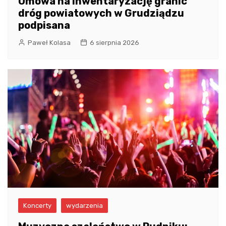
Umowa na inwentaryzację granic
dróg powiatowych w Grudziądzu
podpisana
Paweł Kolasa
6 sierpnia 2026
Koncerty
wydarzenia