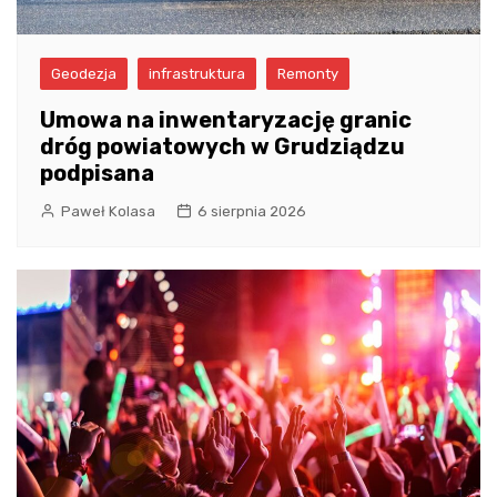
Geodezja
infrastruktura
Remonty
Umowa na inwentaryzację granic
dróg powiatowych w Grudziądzu
podpisana
Paweł Kolasa
6 sierpnia 2026