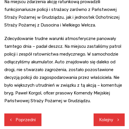
Na miejscu zdarzenia akcję ratunkową prowadzili
funkcjonariusze policji i strażacy zarówno z Państwowej
Straży Pożarnej w Grudziądzu, jak i jednostek Ochotniczej
Straży Pożarnej z Dusocina i Wielkiego Wełcza.
Zdecydowanie trudne warunki atmosferyczne panowały
tamtego dnia – padał deszcz. Na miejscu zastaliśmy patrol
policji i zespół ratownictwa medycznego. W samochodzie
odłączyliśmy akumulator. Auto znajdowało się daleko od
drogi, nie stwarzało zagrożenia, zostało pozostawione
decyzją policji do zagospodarowania przez właściciela. Nie
było większych utrudnień w związku z tą akcją – komentuje
bryg. Paweł Korgol, oficer prasowy Komendy Miejskiej
Państwowej Straży Pożarnej w Grudziądzu.
Nawigacja
Poprzedni
Kolejny