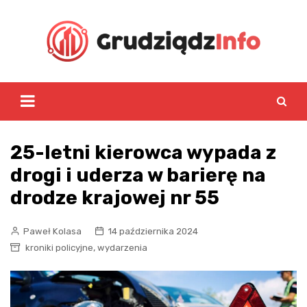
Skip
to
content
25-letni kierowca wypada z
drogi i uderza w barierę na
drodze krajowej nr 55
Paweł Kolasa
14 października 2024
,
kroniki policyjne
wydarzenia