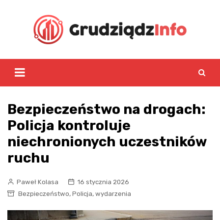
Skip
to
content
Bezpieczeństwo na drogach:
Policja kontroluje
niechronionych uczestników
ruchu
Paweł Kolasa
16 stycznia 2026
,
,
Bezpieczeństwo
Policja
wydarzenia