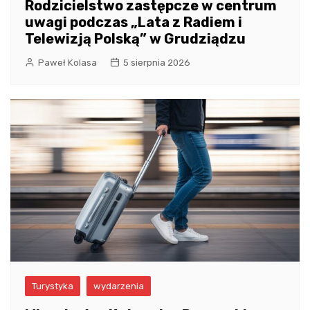
Rodzicielstwo zastępcze w centrum
uwagi podczas „Lata z Radiem i
Telewizją Polską” w Grudziądzu
Paweł Kolasa
5 sierpnia 2026
Turystyka
wydarzenia