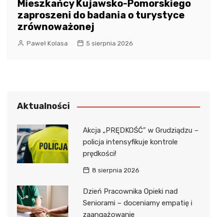
Mieszkańcy Kujawsko-Pomorskiego
zaproszeni do badania o turystyce
zrównoważonej
Paweł Kolasa
5 sierpnia 2026
Aktualności
Akcja „PRĘDKOŚĆ” w Grudziądzu –
policja intensyfikuje kontrole
prędkości!
8 sierpnia 2026
Dzień Pracownika Opieki nad
Seniorami – doceniamy empatię i
zaangażowanie