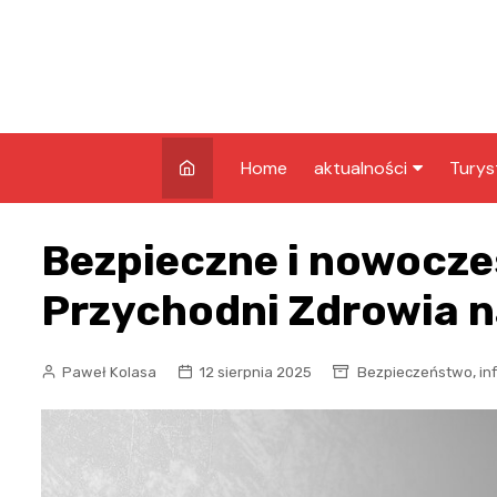
Skip
to
content
Home
aktualności
Turys
kryminalne
Co w
Bezpieczne i nowocze
Grud
infrastruktura
Atrak
Przychodni Zdrowia n
edukacja
Grud
nagrody
Zaby
,
Paweł Kolasa
12 sierpnia 2025
Bezpieczeństwo
in
rozrywka
pozostałe