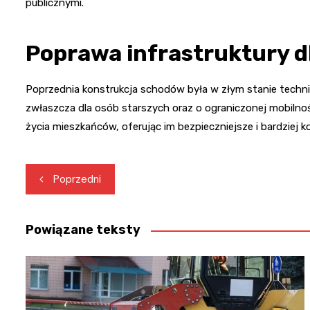
publicznymi.
Poprawa infrastruktury dl
Poprzednia konstrukcja schodów była w złym stanie technic
zwłaszcza dla osób starszych oraz o ograniczonej mobiln
życia mieszkańców, oferując im bezpieczniejsze i bardziej
Nawigacja
Poprzedni
wpisu
Powiązane teksty