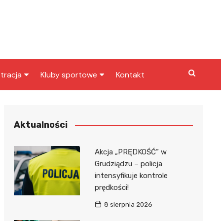
tracja
Kluby sportowe
Kontakt
miasta
Inny klub sportowy
skarbowy
Klub piłkarski
Aktualności
Akcja „PRĘDKOŚĆ” w
Grudziądzu – policja
intensyfikuje kontrole
prędkości!
8 sierpnia 2026