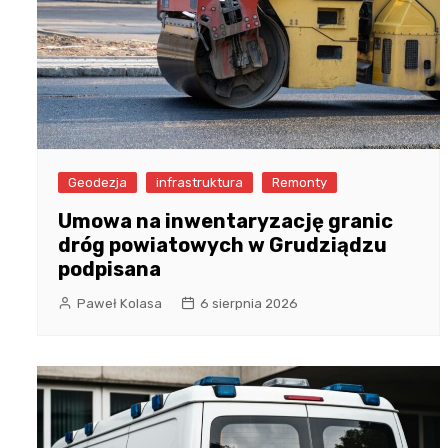
Geodezja
infrastruktura
Remonty
Umowa na inwentaryzację granic
dróg powiatowych w Grudziądzu
podpisana
Paweł Kolasa
6 sierpnia 2026