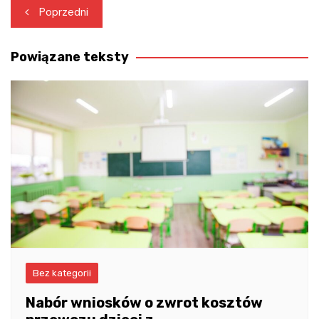
Nawigacja
Poprzedni
wpisu
Powiązane teksty
Bez kategorii
Nabór wniosków o zwrot kosztów