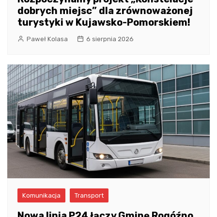
dobrych miejsc” dla zrównoważonej
turystyki w Kujawsko-Pomorskiem!
Paweł Kolasa
6 sierpnia 2026
Komunikacja
Transport
Nowa linia P24 łączy Gminę Rogóźno