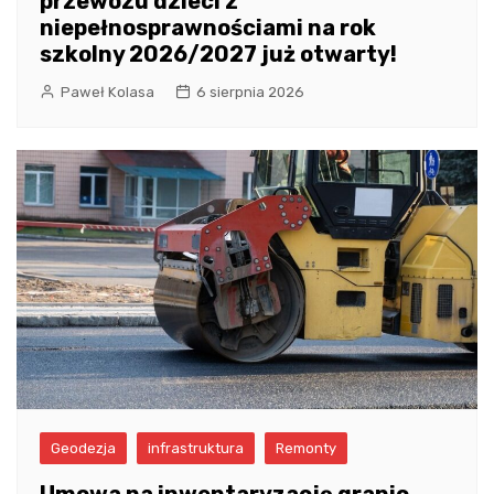
przewozu dzieci z
niepełnosprawnościami na rok
szkolny 2026/2027 już otwarty!
Paweł Kolasa
6 sierpnia 2026
Geodezja
infrastruktura
Remonty
Umowa na inwentaryzację granic