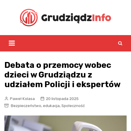
Skip
to
content
Debata o przemocy wobec
dzieci w Grudziądzu z
udziałem Policji i ekspertów
Paweł Kolasa
20 listopada 2025
,
,
Bezpieczeństwo
edukacja
Społeczność