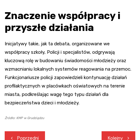
Znaczenie współpracy i
przyszłe działania
Inicjatywy takie, jak ta debata, organizowane we
współpracy szkoły, Policji i specjalistów, odgrywają
kluczową rolę w budowaniu świadomości młodzieży oraz
wzmacnianiu lokalnych systemów reagowania na przemoc.
Funkcjonariusze policji zapowiedzieli kontynuację działań
profilaktycznych w placówkach oświatowych na terenie
miasta, podkreślając wagę tego typu działań dla
bezpieczeństwa dzieci i młodzieży.
Źródło: KMP w Grudziądzu
Nawigacja
Poprzedni
Kolejny