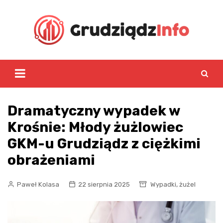
Skip
to
content
Dramatyczny wypadek w
Krośnie: Młody żużlowiec
GKM-u Grudziądz z ciężkimi
obrażeniami
,
Paweł Kolasa
22 sierpnia 2025
Wypadki
żużel