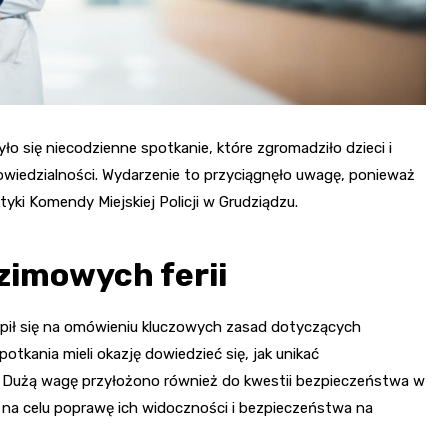
Mikołaja
Park Tivoli
Fryzjer
Rynek i Stare Miasto
Po Prostu Park w
Poczta
Pałac Opatek
Turznicach
Kino
Cytadela Twierdzy
 się niecodzienne spotkanie, które zgromadziło dzieci i
Grudziądz
wiedzialności. Wydarzenie to przyciągnęło uwagę, ponieważ
yki Komendy Miejskiej Policji w Grudziądzu.
Most im. Bronisława
Malinowskiego
zimowych ferii
Marina Grudziądz i
nabrzeże
kupił się na omówieniu kluczowych zasad dotyczących
otkania mieli okazję dowiedzieć się, jak unikać
e. Dużą wagę przyłożono również do kwestii bezpieczeństwa w
 na celu poprawę ich widoczności i bezpieczeństwa na