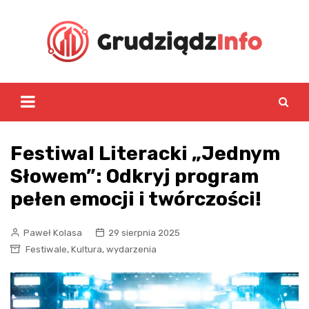
Skip
to
content
Festiwal Literacki „Jednym
Słowem”: Odkryj program
pełen emocji i twórczości!
Paweł Kolasa
29 sierpnia 2025
,
,
Festiwale
Kultura
wydarzenia