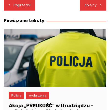
Nawigacja
Poprzedni
Kolejny
wpisu
Powiązane teksty
Policja
wydarzenia
Akcja „PRĘDKOŚĆ” w Grudziądzu –