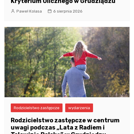
Kryterium Ulicznego w Grudziądzu
Paweł Kolasa
6 sierpnia 2026
Rodzicielstwo zastępcze
wydarzenia
Rodzicielstwo zastępcze w centrum
uwagi podczas „Lata z Radiem i