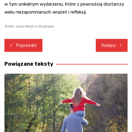
w tym unikalnym wydarzeniu, które z pewnością dostarczy
wielu niezapomnianych wrażeń i refleksji.
Źródło: Urząd Miejski w Grudziądzu
Nawigacja
Poprzedni
Kolejny
wpisu
Powiązane teksty