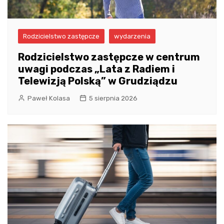
Rodzicielstwo zastępcze
wydarzenia
Rodzicielstwo zastępcze w centrum
uwagi podczas „Lata z Radiem i
Telewizją Polską” w Grudziądzu
Paweł Kolasa
5 sierpnia 2026