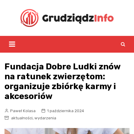
Skip
to
content
Fundacja Dobre Ludki znów
na ratunek zwierzętom:
organizuje zbiórkę karmy i
akcesoriów
Paweł Kolasa
1 października 2024
,
aktualności
wydarzenia