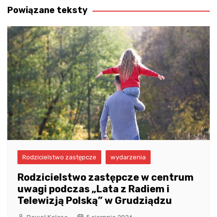
Powiązane teksty
Rodzicielstwo zastępcze
wydarzenia
Rodzicielstwo zastępcze w centrum
uwagi podczas „Lata z Radiem i
Telewizją Polską” w Grudziądzu