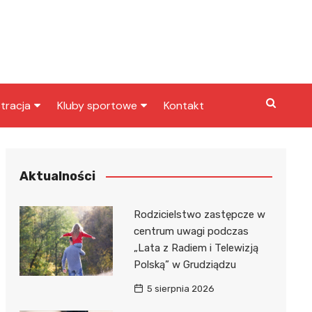
tracja
Kluby sportowe
Kontakt
miasta
Inny klub sportowy
skarbowy
Klub piłkarski
Aktualności
Rodzicielstwo zastępcze w
centrum uwagi podczas
„Lata z Radiem i Telewizją
Polską” w Grudziądzu
5 sierpnia 2026