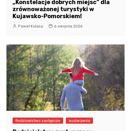
„Konstelacje dobrych miejsc” dla
zrównoważonej turystyki w
Kujawsko-Pomorskiem!
Paweł Kolasa
6 sierpnia 2026
Rodzicielstwo zastępcze
wydarzenia