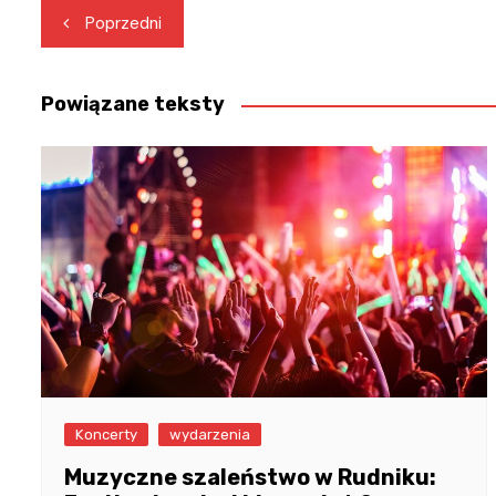
Nawigacja
Poprzedni
wpisu
Powiązane teksty
Koncerty
wydarzenia
Muzyczne szaleństwo w Rudniku: