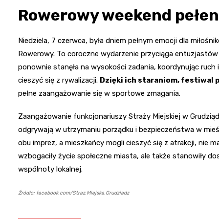
Rowerowy weekend pełen
Niedziela, 7 czerwca, była dniem pełnym emocji dla miłośni
Rowerowy. To coroczne wydarzenie przyciąga entuzjastów dwó
ponownie stanęła na wysokości zadania, koordynując ruch i
cieszyć się z rywalizacji.
Dzięki ich staraniom, festiwal
pełne zaangażowanie się w sportowe zmagania.
Zaangażowanie funkcjonariuszy Straży Miejskiej w Grudziąd
odgrywają w utrzymaniu porządku i bezpieczeństwa w mieśc
obu imprez, a mieszkańcy mogli cieszyć się z atrakcji, nie 
wzbogaciły życie społeczne miasta, ale także stanowiły do
wspólnoty lokalnej.
Źródło: facebook.com/Straz.Miejska.Grudziadz