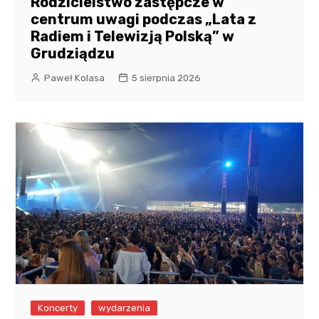
Rodzicielstwo zastępcze w
centrum uwagi podczas „Lata z
Radiem i Telewizją Polską” w
Grudziądzu
Paweł Kolasa
5 sierpnia 2026
Koncerty
wydarzenia