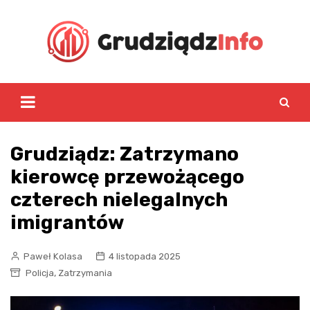
Skip
to
content
Grudziądz: Zatrzymano
kierowcę przewożącego
czterech nielegalnych
imigrantów
Paweł Kolasa
4 listopada 2025
,
Policja
Zatrzymania