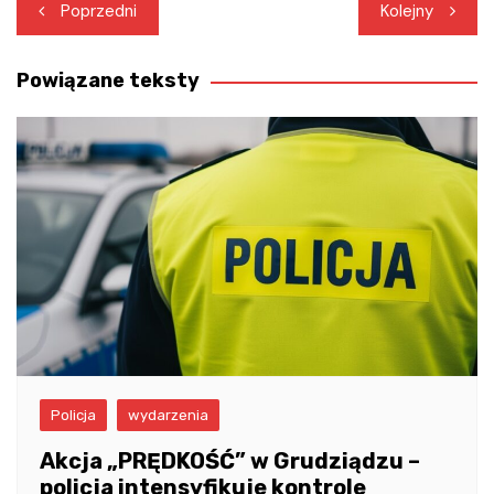
Nawigacja
Poprzedni
Kolejny
wpisu
Powiązane teksty
Policja
wydarzenia
Akcja „PRĘDKOŚĆ” w Grudziądzu –
policja intensyfikuje kontrole