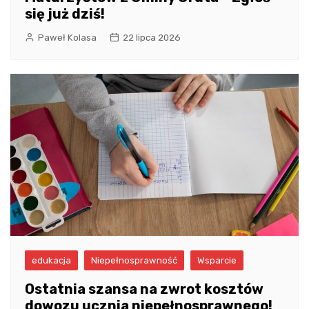
się już dziś!
Paweł Kolasa
22 lipca 2026
edukacja
Niepełnosprawność
Wsparcie
Ostatnia szansa na zwrot kosztów
dowozu ucznia niepełnosprawnego!