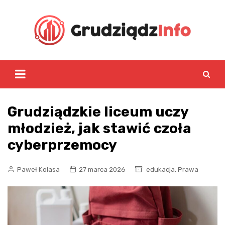
Skip
to
content
Grudziądzkie liceum uczy
młodzież, jak stawić czoła
cyberprzemocy
,
Paweł Kolasa
27 marca 2026
edukacja
Prawa