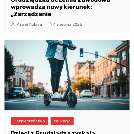
wprowadza nowy kierunek:
„Zarządzanie
Paweł Kolasa
4 sierpnia 2026
Bezpieczeństwo
edukacja
Dzieci z Grudziądza zyskają