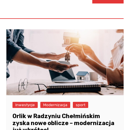
Inwestycje
Modernizacja
sport
Orlik w Radzyniu Chełmińskim
zyska nowe oblicze – modernizacja
już wkrótce!