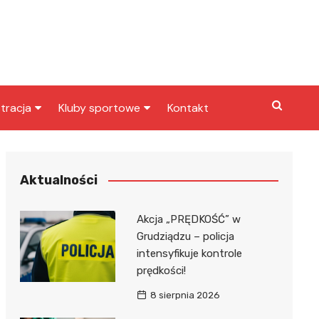
tracja
Kluby sportowe
Kontakt
miasta
Inny klub sportowy
skarbowy
Klub piłkarski
Aktualności
Akcja „PRĘDKOŚĆ” w
Grudziądzu – policja
intensyfikuje kontrole
prędkości!
8 sierpnia 2026