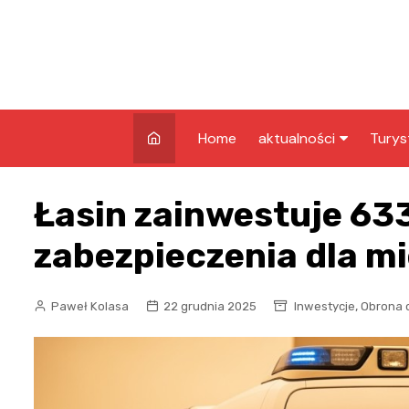
Skip
to
content
Home
aktualności
Turys
kryminalne
Co w
Łasin zainwestuje 63
Grud
infrastruktura
Atrak
zabezpieczenia dla 
edukacja
Grud
nagrody
Zaby
,
Paweł Kolasa
22 grudnia 2025
Inwestycje
Obrona 
rozrywka
pozostałe