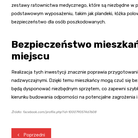
zestawy ratownictwa medycznego, które są niezbędne w p
podstawowym wyposażeniu, takim jak plandeki, łóżka polowe
bezpieczeństwo dla osób poszkodowanych.
Bezpieczeństwo mieszka
miejscu
Realizacja tych inwestycji znacznie poprawia przygotowanie
nadzwyczajnymi. Dzięki temu mieszkańcy mogą czuć się bez
będą dysponować niezbędnym sprzętem, co zapewni szybką 
kierunku budowania odporności na potencjalne zagrożenia 
Źródło: facebook.com/profile.php?id=100079057467608
Nawigacja
Poprzedni