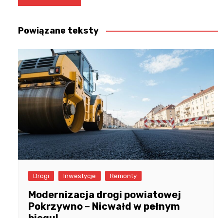
wpisu
Powiązane teksty
Drogi
Inwestycje
Remonty
Modernizacja drogi powiatowej
Pokrzywno – Nicwałd w pełnym
biegu!