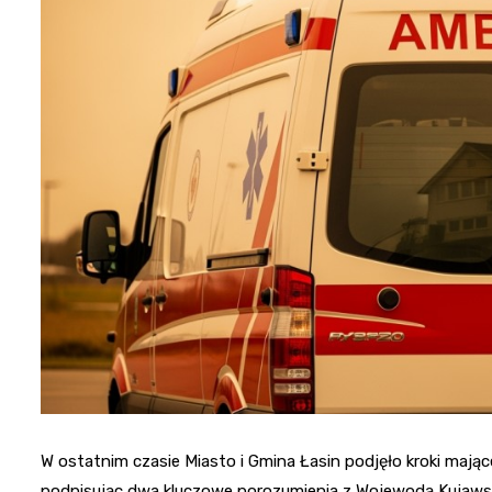
W ostatnim czasie Miasto i Gmina Łasin podjęło kroki maj
podpisując dwa kluczowe porozumienia z Wojewodą Kujaw