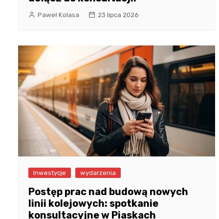
Paweł Kolasa
23 lipca 2026
Inwestycje
wydarzenia
Postęp prac nad budową nowych
linii kolejowych: spotkanie
konsultacyjne w Piaskach