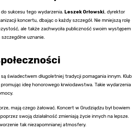
ę do sukcesu tego wydarzenia.
Leszek Orłowski
, dyrektor
izacji koncertu, dbając o każdy szczegół. Nie mniejszą rolę
roczystość, ale także zachwyciła publiczność swoim występem
 szczególne uznanie.
społeczności
ą świadectwem długoletniej tradycji pomagania innym. Klub
ści, promując ideę honorowego krwiodawstwa. Takie wydarzenia
omocy.
orze, mają czego żałować. Koncert w Grudziądzu był bowiem
y poprzez swoją działalność zmieniają życie innych na lepsze.
tworzenie tak niezapomnianej atmosfery.