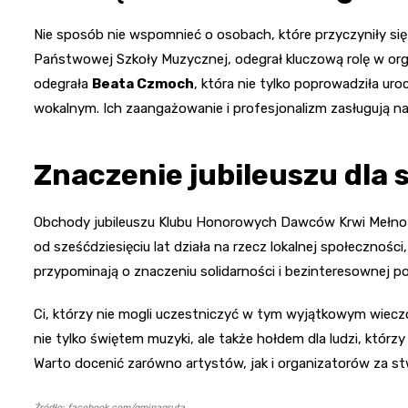
Nie sposób nie wspomnieć o osobach, które przyczyniły si
Państwowej Szkoły Muzycznej, odegrał kluczową rolę w organ
odegrała
Beata Czmoch
, która nie tylko poprowadziła u
wokalnym. Ich zaangażowanie i profesjonalizm zasługują na
Znaczenie jubileuszu dla 
Obchody jubileuszu Klubu Honorowych Dawców Krwi Mełno s
od sześćdziesięciu lat działa na rzecz lokalnej społeczno
przypominają o znaczeniu solidarności i bezinteresownej p
Ci, którzy nie mogli uczestniczyć w tym wyjątkowym wiecz
nie tylko świętem muzyki, ale także hołdem dla ludzi, którz
Warto docenić zarówno artystów, jak i organizatorów za s
Źródło: facebook.com/gminagruta