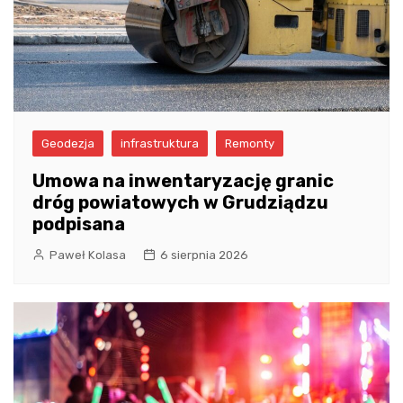
Geodezja
infrastruktura
Remonty
Umowa na inwentaryzację granic
dróg powiatowych w Grudziądzu
podpisana
Paweł Kolasa
6 sierpnia 2026