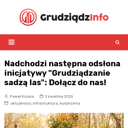
Skip
to
content
Nadchodzi następna odsłona
inicjatywy "Grudziądzanie
sadzą las": Dołącz do nas!
Paweł Kolasa
3 kwietnia 2025
,
,
aktualności
infrastruktura
wydarzenia