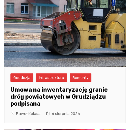
Geodezja
infrastruktura
Remonty
Umowa na inwentaryzację granic
dróg powiatowych w Grudziądzu
podpisana
Paweł Kolasa
6 sierpnia 2026