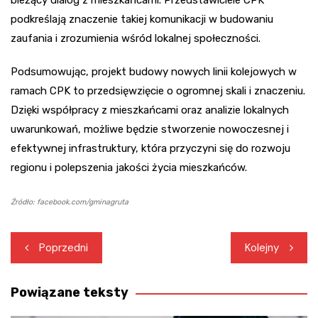
bieżący dialog z mieszkańcami. Przedstawiciele CPK
podkreślają znaczenie takiej komunikacji w budowaniu
zaufania i zrozumienia wśród lokalnej społeczności.
Podsumowując, projekt budowy nowych linii kolejowych w
ramach CPK to przedsięwzięcie o ogromnej skali i znaczeniu.
Dzięki współpracy z mieszkańcami oraz analizie lokalnych
uwarunkowań, możliwe będzie stworzenie nowoczesnej i
efektywnej infrastruktury, która przyczyni się do rozwoju
regionu i polepszenia jakości życia mieszkańców.
Źródło: facebook.com/gminagruta
Nawigacja
Poprzedni
Kolejny
wpisu
Powiązane teksty