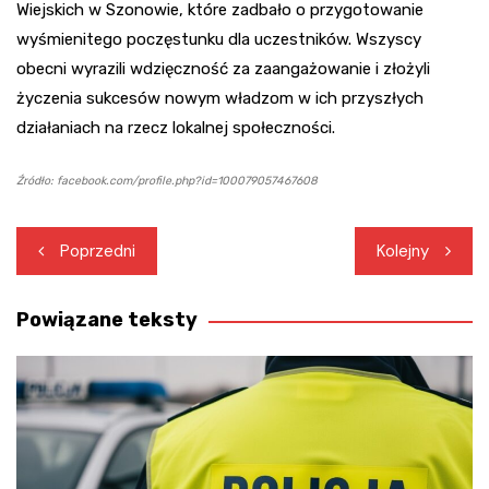
Wiejskich w Szonowie, które zadbało o przygotowanie
wyśmienitego poczęstunku dla uczestników. Wszyscy
obecni wyrazili wdzięczność za zaangażowanie i złożyli
życzenia sukcesów nowym władzom w ich przyszłych
działaniach na rzecz lokalnej społeczności.
Źródło: facebook.com/profile.php?id=100079057467608
Nawigacja
Poprzedni
Kolejny
wpisu
Powiązane teksty