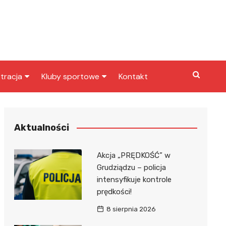
tracja
Kluby sportowe
Kontakt
miasta
Inny klub sportowy
skarbowy
Klub piłkarski
Aktualności
Akcja „PRĘDKOŚĆ” w
Grudziądzu – policja
intensyfikuje kontrole
prędkości!
8 sierpnia 2026