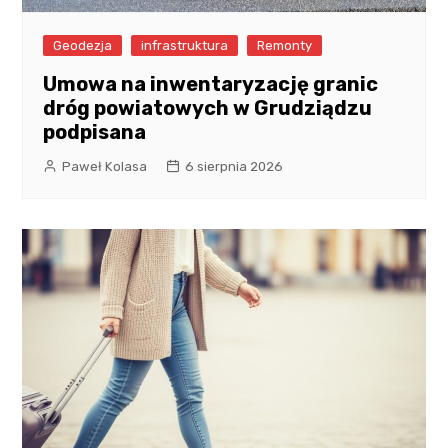
Geodezja
infrastruktura
Remonty
Umowa na inwentaryzację granic
dróg powiatowych w Grudziądzu
podpisana
Paweł Kolasa
6 sierpnia 2026