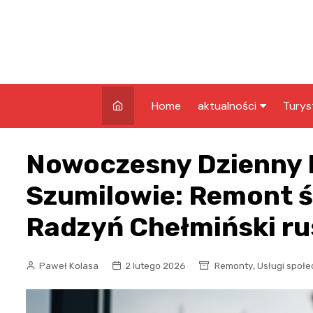
Skip
to
content
Home
aktualności
Turys
kryminalne
Co w
Nowoczesny Dzienny
Grud
infrastruktura
Atrak
Szumilowie: Remont ś
edukacja
Grud
Radzyń Chełmiński ru
nagrody
Zaby
rozrywka
,
Paweł Kolasa
2 lutego 2026
Remonty
Usługi społ
pozostałe