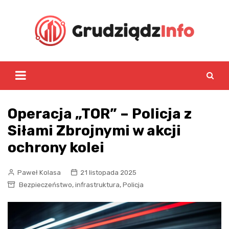
Skip
to
content
Operacja „TOR” – Policja z
Siłami Zbrojnymi w akcji
ochrony kolei
Paweł Kolasa
21 listopada 2025
,
,
Bezpieczeństwo
infrastruktura
Policja