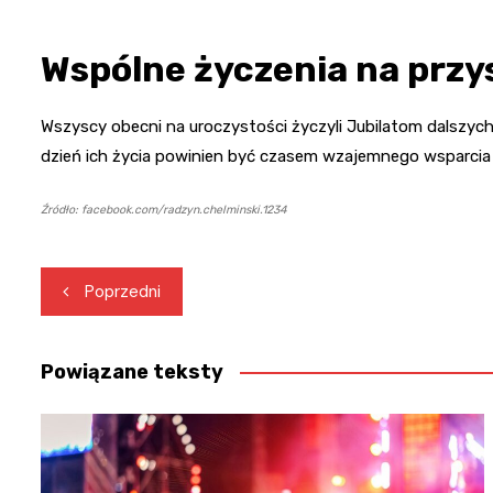
Wspólne życzenia na przy
Wszyscy obecni na uroczystości życzyli Jubilatom dalszych 
dzień ich życia powinien być czasem wzajemnego wsparcia o
Źródło: facebook.com/radzyn.chelminski.1234
Nawigacja
Poprzedni
wpisu
Powiązane teksty