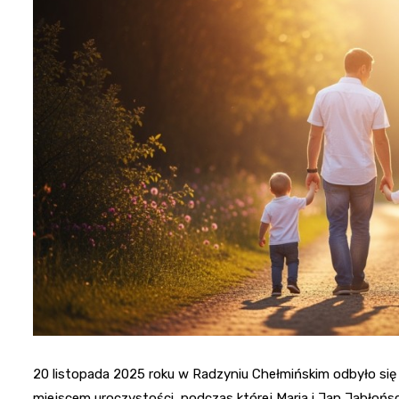
20 listopada 2025 roku w Radzyniu Chełmińskim odbyło się 
miejscem uroczystości, podczas której Maria i Jan Jabłońsc