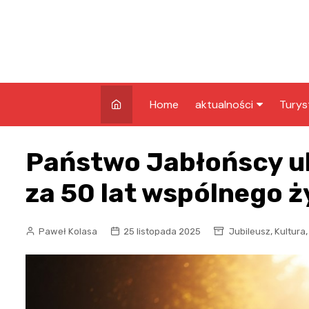
Skip
to
content
Home
aktualności
Turys
kryminalne
Co w
Państwo Jabłońscy 
Grud
infrastruktura
Atrak
za 50 lat wspólnego ż
edukacja
Grud
nagrody
Zaby
,
Paweł Kolasa
25 listopada 2025
Jubileusz
Kultura
rozrywka
pozostałe