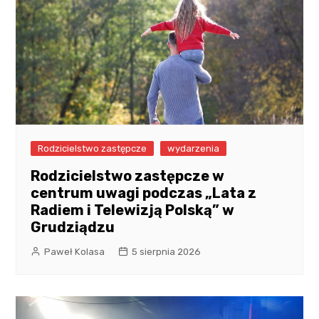
Rodzicielstwo zastępcze
wydarzenia
Rodzicielstwo zastępcze w
centrum uwagi podczas „Lata z
Radiem i Telewizją Polską” w
Grudziądzu
Paweł Kolasa
5 sierpnia 2026