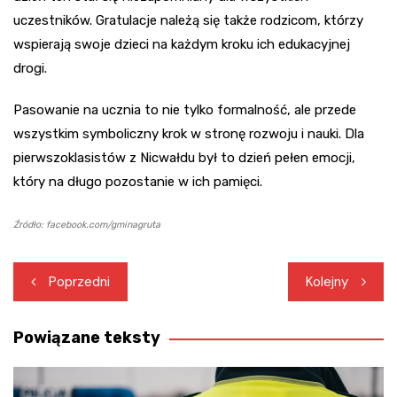
uczestników. Gratulacje należą się także rodzicom, którzy
wspierają swoje dzieci na każdym kroku ich edukacyjnej
drogi.
Pasowanie na ucznia to nie tylko formalność, ale przede
wszystkim symboliczny krok w stronę rozwoju i nauki. Dla
pierwszoklasistów z Nicwałdu był to dzień pełen emocji,
który na długo pozostanie w ich pamięci.
Źródło: facebook.com/gminagruta
Nawigacja
Poprzedni
Kolejny
wpisu
Powiązane teksty