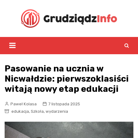
Skip
to
content
Pasowanie na ucznia w
Nicwałdzie: pierwszoklasiści
witają nowy etap edukacji
Paweł Kolasa
7 listopada 2025
,
,
edukacja
Szkoła
wydarzenia