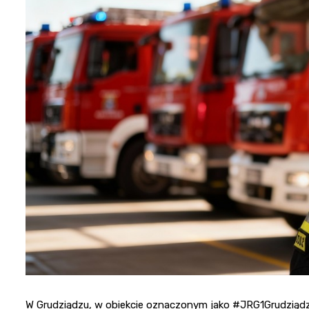
W Grudziądzu, w obiekcie oznaczonym jako #JRG1Grudziądz