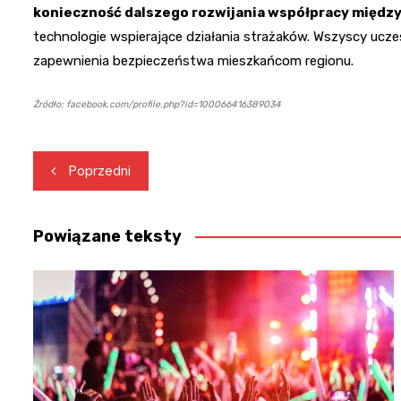
konieczność dalszego rozwijania współpracy międz
technologie wspierające działania strażaków. Wszyscy uczes
zapewnienia bezpieczeństwa mieszkańcom regionu.
Źródło: facebook.com/profile.php?id=100066416389034
Nawigacja
Poprzedni
wpisu
Powiązane teksty