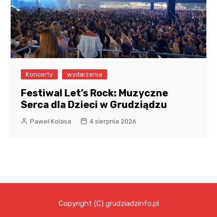
Koncerty
wydarzenia
Festiwal Let’s Rock: Muzyczne
Serca dla Dzieci w Grudziądzu
Paweł Kolasa
4 sierpnia 2026
Copyright (C) grudziadzinfo.pl