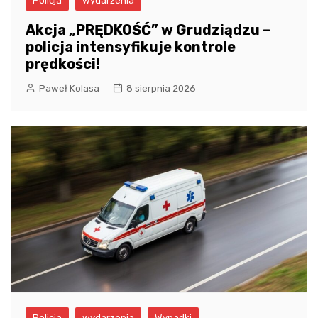
Policja
wydarzenia
Akcja „PRĘDKOŚĆ” w Grudziądzu –
policja intensyfikuje kontrole
prędkości!
Paweł Kolasa
8 sierpnia 2026
Policja
wydarzenia
Wypadki