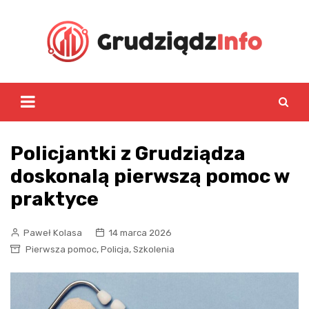
Skip
to
content
Policjantki z Grudziądza
doskonalą pierwszą pomoc w
praktyce
Paweł Kolasa
14 marca 2026
,
,
Pierwsza pomoc
Policja
Szkolenia