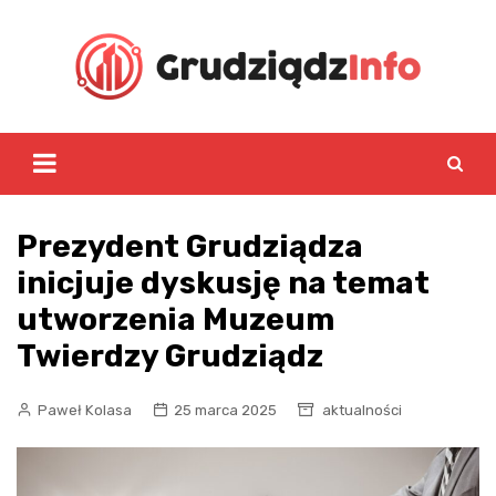
Skip
to
content
Prezydent Grudziądza
inicjuje dyskusję na temat
utworzenia Muzeum
Twierdzy Grudziądz
Paweł Kolasa
25 marca 2025
aktualności