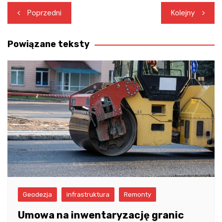
Nawigacja
Poprzedni
Kolejny
wpisu
Powiązane teksty
Geodezja
infrastruktura
Remonty
Umowa na inwentaryzację granic