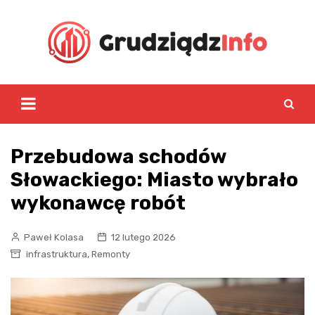
Skip
to
content
Przebudowa schodów
Słowackiego: Miasto wybrało
wykonawcę robót
Paweł Kolasa
12 lutego 2026
,
infrastruktura
Remonty