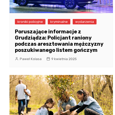
kroniki policyjne
kryminalne
wydarzenia
Poruszające informacje z
Grudziądza: Policjant raniony
podczas aresztowania mężczyzny
poszukiwanego listem gończym
Paweł Kolasa
9 kwietnia 2025