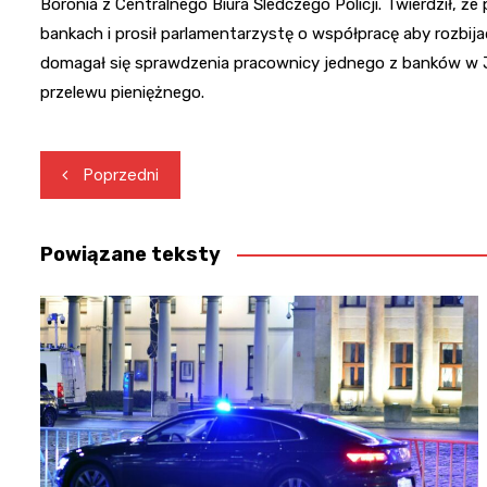
Boronia z Centralnego Biura Śledczego Policji. Twierdził, 
bankach i prosił parlamentarzystę o współpracę aby rozbij
domagał się sprawdzenia pracownicy jednego z banków w 
przelewu pieniężnego.
Nawigacja
Poprzedni
wpisu
Powiązane teksty