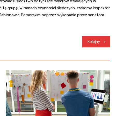
że prowadzi śledztwo dotyczące hakerów działających w
ać tę grupę. W ramach czynności śledczych, rzekomy inspektor
Jabłonowie Pomorskim poprzez wykonanie przez senatora
Kolejny