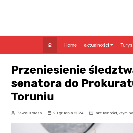
Skip
to
content
Home
aktualności
Turys
kryminalne
Co w
Przeniesienie śledzt
Grud
infrastruktura
Atrak
senatora do Prokurat
edukacja
Grud
Toruniu
nagrody
Zaby
rozrywka
,
Paweł Kolasa
20 grudnia 2024
aktualności
krymina
pozostałe