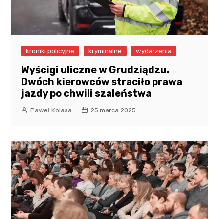
kroniki policyjne
kryminalne
wydarzenia
Wyścigi uliczne w Grudziądzu.
Dwóch kierowców straciło prawa
jazdy po chwili szaleństwa
Paweł Kolasa
25 marca 2025