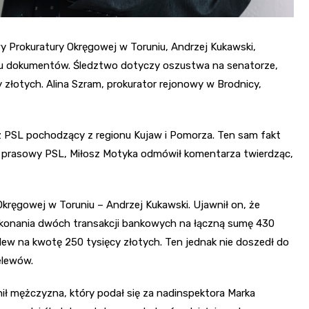
y Prokuratury Okręgowej w Toruniu, Andrzej Kukawski,
iu dokumentów. Śledztwo dotyczy oszustwa na senatorze,
cy złotych. Alina Szram, prokurator rejonowy w Brodnicy,
 z PSL pochodzący z regionu Kujaw i Pomorza. Ten sam fakt
ik prasowy PSL, Miłosz Motyka odmówił komentarza twierdząc,
kręgowej w Toruniu – Andrzej Kukawski. Ujawnił on, że
onania dwóch transakcji bankowych na łączną sumę 430
lew na kwotę 250 tysięcy złotych. Ten jednak nie doszedł do
elewów.
nił mężczyzna, który podał się za nadinspektora Marka