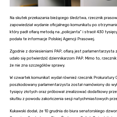
Na skutek przekazania bieżącego śledztwa, rzecznik prasow
zapowiedział wydanie oficjalnego komunikatu po otrzyman
który padł ofiarą metodą na „policjanta” i stracił 430 tysię
podała te informacje Polskiej Agencji Prasowej.
Zgodnie z doniesieniami PAP, ofiarą jest parlamentarzysta
udało się potwierdzić dziennikarzom PAP. Mimo to, rzeczn
że nie zna szczegółów sprawy.
W czwartek komunikat wydał również rzecznik Prokuratury O
poszkodowany parlamentarzysta został namówiony do wyk
tysięcy złotych oraz próbował zrealizować dodatkowy prze
skutku z powodu zakończenia sesji natychmiastowych prz
Kukawski dodał, że 10 grudnia do biura senatorskiego dzwo