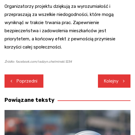
Organizatorzy projektu dziękują za wyrozumiałość i
przepraszają za wszelkie niedogodności, które mogą
wyniknąć w trakcie trwania prac. Zapewnienie
bezpieczeństwa i zadowolenia mieszkańców jest
priorytetem, a końcowy efekt z pewnością przyniesie
korzyści całej społeczności.
Źródło: facebook.com/radzyn.chelminski.1234
Nawigacja
Poprzedni
Kolejny
wpisu
Powiązane teksty