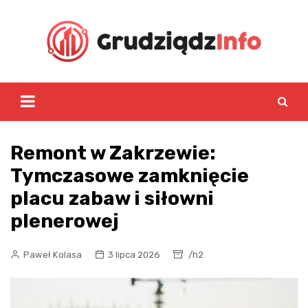
Skip
to
content
Remont w Zakrzewie:
Tymczasowe zamknięcie
placu zabaw i siłowni
plenerowej
Paweł Kolasa
3 lipca 2026
/h2