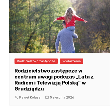
Rodzicielstwo zastępcze
wydarzenia
Rodzicielstwo zastępcze w
centrum uwagi podczas „Lata z
Radiem i Telewizją Polską” w
Grudziądzu
Paweł Kolasa
5 sierpnia 2026