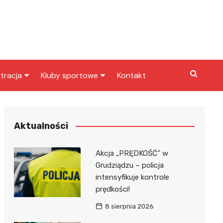
tracja
Kluby sportowe
Kontakt
miasta
Inny klub sportowy
skarbowy
Klub piłkarski
Aktualności
Akcja „PRĘDKOŚĆ” w
Grudziądzu – policja
intensyfikuje kontrole
prędkości!
8 sierpnia 2026