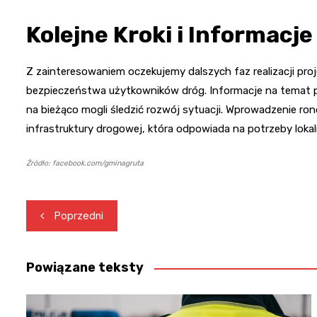
Kolejne Kroki i Informacje
Z zainteresowaniem oczekujemy dalszych faz realizacji proj
bezpieczeństwa użytkowników dróg. Informacje na temat p
na bieżąco mogli śledzić rozwój sytuacji. Wprowadzenie ro
infrastruktury drogowej, która odpowiada na potrzeby lokaln
Źródło: facebook.com/gminagruta
Nawigacja
Poprzedni
wpisu
Powiązane teksty