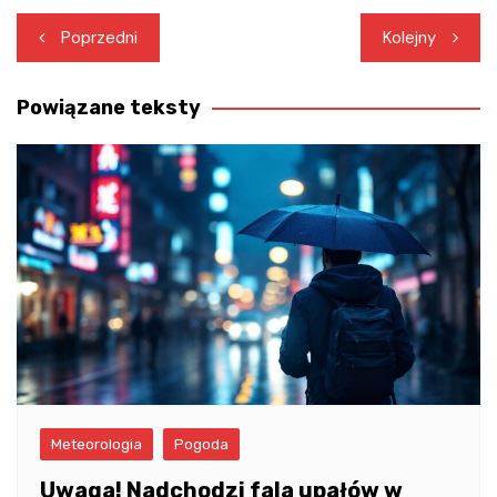
Nawigacja
Poprzedni
Kolejny
wpisu
Powiązane teksty
Meteorologia
Pogoda
Uwaga! Nadchodzi fala upałów w