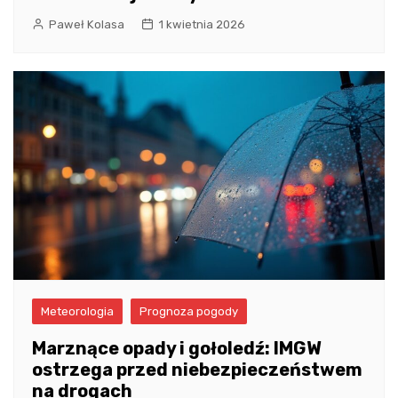
Paweł Kolasa
1 kwietnia 2026
Meteorologia
Prognoza pogody
Marznące opady i gołoledź: IMGW
ostrzega przed niebezpieczeństwem
na drogach