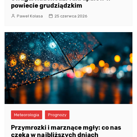
powiecie grudziądzkim
Paweł Kolasa
25 czerwca 2026
Meteorologia
Prognozy
Przymrozki i marznące mgły: co nas
czeka w najbliższych dniach