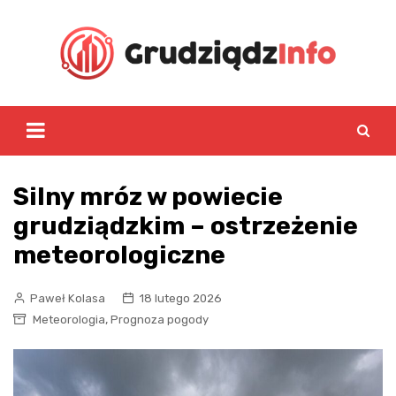
Skip
to
content
Silny mróz w powiecie
grudziądzkim – ostrzeżenie
meteorologiczne
Paweł Kolasa
18 lutego 2026
,
Meteorologia
Prognoza pogody