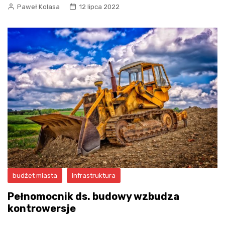
Paweł Kolasa
12 lipca 2022
budżet miasta
infrastruktura
Pełnomocnik ds. budowy wzbudza
kontrowersje