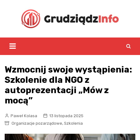
Skip
to
content
Wzmocnij swoje wystąpienia:
Szkolenie dla NGO z
autoprezentacji „Mów z
mocą”
Paweł Kolasa
13 listopada 2025
,
Organizacje pozarządowe
Szkolenia