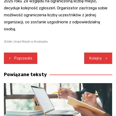
2025 roku. Ze względu na ograniczoną liczbę miejsc,
decyduje kolejność zgłoszeń. Organizator zastrzega sobie
możliwość ograniczenia liczby uczestników z jednej
organizacji, co zostanie uzgodnione z odpowiedzialną
osobą.
Źródło: Urząd Miejski w Grudziądzu
Nawigacja
Poprzedni
Kolejny
wpisu
Powiązane teksty