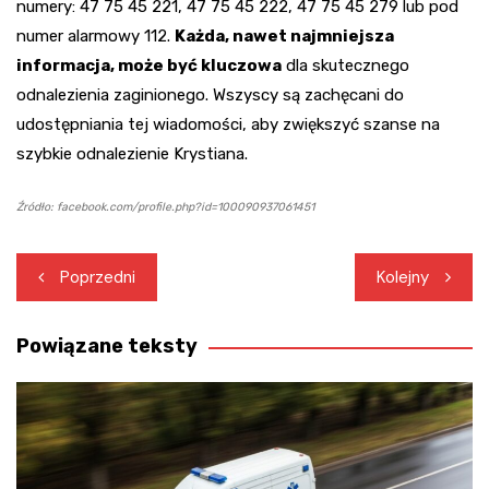
numery: 47 75 45 221, 47 75 45 222, 47 75 45 279 lub pod
numer alarmowy 112.
Każda, nawet najmniejsza
informacja, może być kluczowa
dla skutecznego
odnalezienia zaginionego. Wszyscy są zachęcani do
udostępniania tej wiadomości, aby zwiększyć szanse na
szybkie odnalezienie Krystiana.
Źródło: facebook.com/profile.php?id=100090937061451
Nawigacja
Poprzedni
Kolejny
wpisu
Powiązane teksty