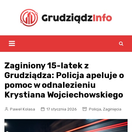
Skip
to
content
Zaginiony 15-latek z
Grudziądza: Policja apeluje o
pomoc w odnalezieniu
Krystiana Wojciechowskiego
,
Paweł Kolasa
17 stycznia 2026
Policja
Zaginięcia