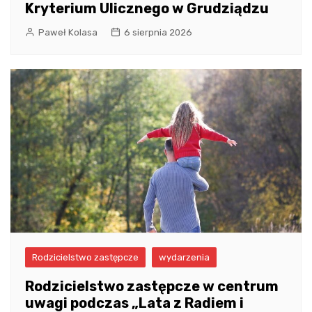
Kryterium Ulicznego w Grudziądzu
Paweł Kolasa
6 sierpnia 2026
Rodzicielstwo zastępcze
wydarzenia
Rodzicielstwo zastępcze w centrum
uwagi podczas „Lata z Radiem i