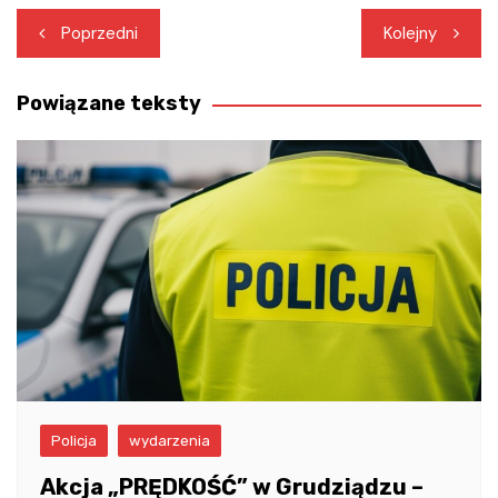
Nawigacja
Poprzedni
Kolejny
wpisu
Powiązane teksty
Policja
wydarzenia
Akcja „PRĘDKOŚĆ” w Grudziądzu –