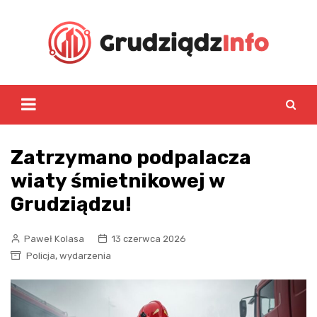
Skip
to
content
Zatrzymano podpalacza
wiaty śmietnikowej w
Grudziądzu!
Paweł Kolasa
13 czerwca 2026
,
Policja
wydarzenia