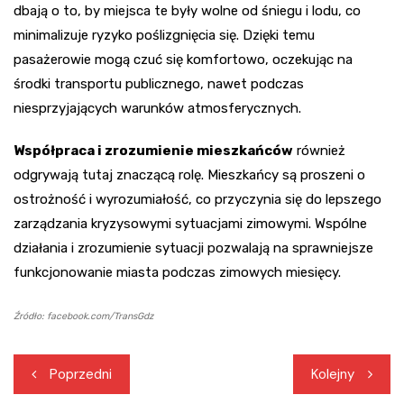
dbają o to, by miejsca te były wolne od śniegu i lodu, co
minimalizuje ryzyko poślizgnięcia się. Dzięki temu
pasażerowie mogą czuć się komfortowo, oczekując na
środki transportu publicznego, nawet podczas
niesprzyjających warunków atmosferycznych.
Współpraca i zrozumienie mieszkańców
również
odgrywają tutaj znaczącą rolę. Mieszkańcy są proszeni o
ostrożność i wyrozumiałość, co przyczynia się do lepszego
zarządzania kryzysowymi sytuacjami zimowymi. Wspólne
działania i zrozumienie sytuacji pozwalają na sprawniejsze
funkcjonowanie miasta podczas zimowych miesięcy.
Źródło: facebook.com/TransGdz
Nawigacja
Poprzedni
Kolejny