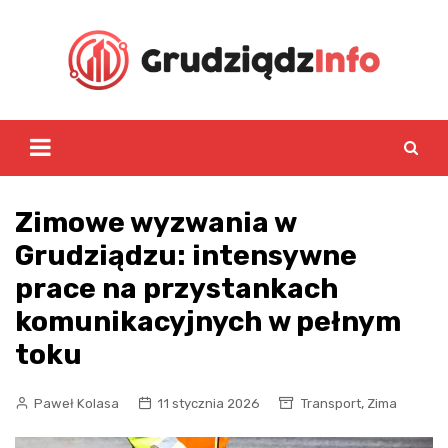
Skip
to
content
Zimowe wyzwania w
Grudziądzu: intensywne
prace na przystankach
komunikacyjnych w pełnym
toku
,
Paweł Kolasa
11 stycznia 2026
Transport
Zima