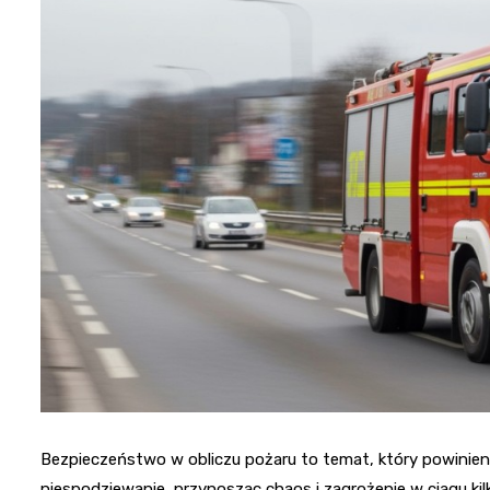
Bezpieczeństwo w obliczu pożaru to temat, który powinien 
niespodziewanie, przynosząc chaos i zagrożenie w ciągu kilk