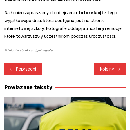
Na koniec zapraszamy do obejrzenia
fotorelacji
z tego
wyjątkowego dnia, która dostępna jest na stronie
internetowej szkoły. Fotografie oddają atmosferę i emocje,
które towarzyszyły uczestnikom podczas uroczystości.
Źródło: facebook.com/gminagruta
Nawigacja
Poprzedni
Kolejny
wpisu
Powiązane teksty