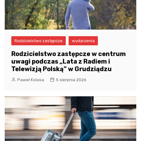
Rodzicielstwo zastępcze
wydarzenia
Rodzicielstwo zastępcze w centrum
uwagi podczas „Lata z Radiem i
Telewizją Polską” w Grudziądzu
Paweł Kolasa
5 sierpnia 2026