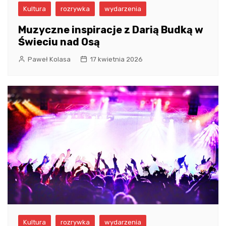
Kultura
rozrywka
wydarzenia
Muzyczne inspiracje z Darią Budką w
Świeciu nad Osą
Paweł Kolasa
17 kwietnia 2026
Kultura
rozrywka
wydarzenia