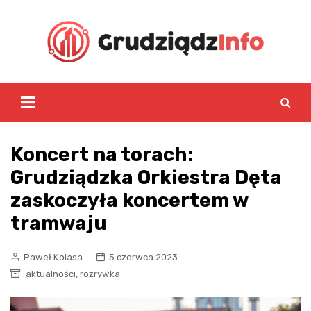
Skip
to
content
Koncert na torach:
Grudziądzka Orkiestra Dęta
zaskoczyła koncertem w
tramwaju
Paweł Kolasa
5 czerwca 2023
,
aktualności
rozrywka