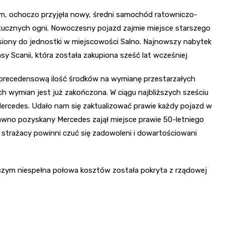
im, ochoczo przyjęła nowy, średni samochód ratowniczo-
tucznych ogni. Nowoczesny pojazd zajmie miejsce starszego
siony do jednostki w miejscowości Salno. Najnowszy nabytek
sy Scanii, która została zakupiona sześć lat wcześniej
ezprecedensową ilość środków na wymianę przestarzałych
h wymian jest już zakończona. W ciągu najbliższych sześciu
Mercedes. Udało nam się zaktualizować prawie każdy pojazd w
dawno pozyskany Mercedes zajął miejsce prawie 50-letniego
 strażacy powinni czuć się zadowoleni i dowartościowani
 czym niespełna połowa kosztów została pokryta z rządowej