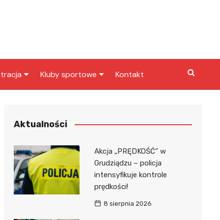
tracja
Kluby sportowe
Kontakt
miasta
Inny klub sportowy
skarbowy
Klub piłkarski
Aktualności
Akcja „PRĘDKOŚĆ” w
Grudziądzu – policja
intensyfikuje kontrole
prędkości!
8 sierpnia 2026