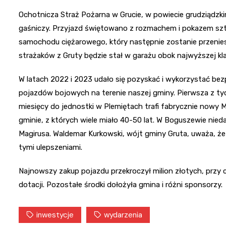
Ochotnicza Straż Pożarna w Grucie, w powiecie grudziądzk
gaśniczy. Przyjazd świętowano z rozmachem i pokazem sz
samochodu ciężarowego, który następnie zostanie przenie
strażaków z Gruty będzie stał w garażu obok najwyższej kla
W latach 2022 i 2023 udało się pozyskać i wykorzystać b
pojazdów bojowych na terenie naszej gminy. Pierwsza z tyc
miesięcy do jednostki w Plemiętach trafi fabrycznie nowy 
gminie, z których wiele miało 40-50 lat. W Boguszewie nie
Magirusa. Waldemar Kurkowski, wójt gminy Gruta, uważa, że
tymi ulepszeniami.
Najnowszy zakup pojazdu przekroczył milion złotych, przy
dotacji. Pozostałe środki dołożyła gmina i różni sponsorzy.
inwestycje
wydarzenia