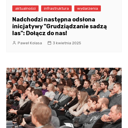
aktualności
infrastruktura
wydarzenia
Nadchodzi następna odsłona
inicjatywy "Grudziądzanie sadzą
las": Dołącz do nas!
Paweł Kolasa
3 kwietnia 2025