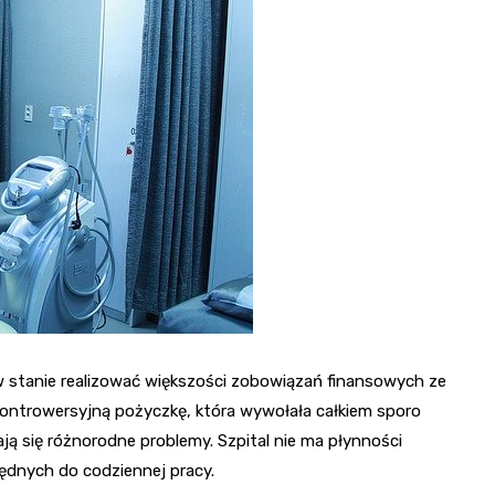
Mikołaja
Park Tivoli
Fryzjer
Rynek i Stare Miasto
Po Prostu Park w
Poczta
Pałac Opatek
Turznicach
Kino
Cytadela Twierdzy
Grudziądz
Most im. Bronisława
Malinowskiego
Marina Grudziądz i
nabrzeże
ż w stanie realizować większości zobowiązań finansowych ze
kontrowersyjną pożyczkę, która wywołała całkiem sporo
ają się różnorodne problemy. Szpital nie ma płynności
ędnych do codziennej pracy.