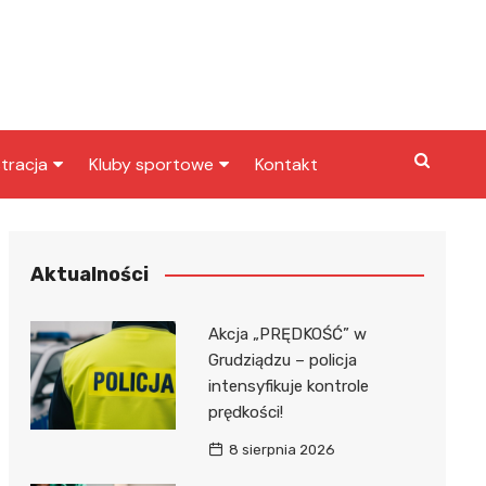
tracja
Kluby sportowe
Kontakt
miasta
Inny klub sportowy
skarbowy
Klub piłkarski
Aktualności
Akcja „PRĘDKOŚĆ” w
Grudziądzu – policja
intensyfikuje kontrole
prędkości!
8 sierpnia 2026