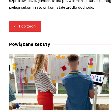
szpitalowi oszczędność, która pozwoli firmie stanąć na n
pielęgniarkom i ratownikom stałe źródło dochodu.
Nawigacja
Poprzedni
wpisu
Powiązane teksty