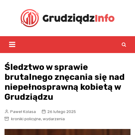
Skip
to
content
Śledztwo w sprawie
brutalnego znęcania się nad
niepełnosprawną kobietą w
Grudziądzu
Paweł Kolasa
26 lutego 2025
,
kroniki policyjne
wydarzenia