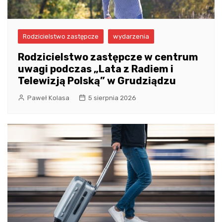
Rodzicielstwo zastępcze
wydarzenia
Rodzicielstwo zastępcze w centrum
uwagi podczas „Lata z Radiem i
Telewizją Polską” w Grudziądzu
Paweł Kolasa
5 sierpnia 2026