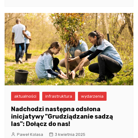
aktualności
infrastruktura
wydarzenia
Nadchodzi następna odsłona
inicjatywy "Grudziądzanie sadzą
las": Dołącz do nas!
Paweł Kolasa
3 kwietnia 2025