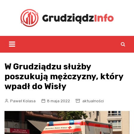
Skip
to
content
W Grudziądzu służby
poszukują mężczyzny, który
wpadł do Wisły
Paweł Kolasa
8 maja 2022
aktualności