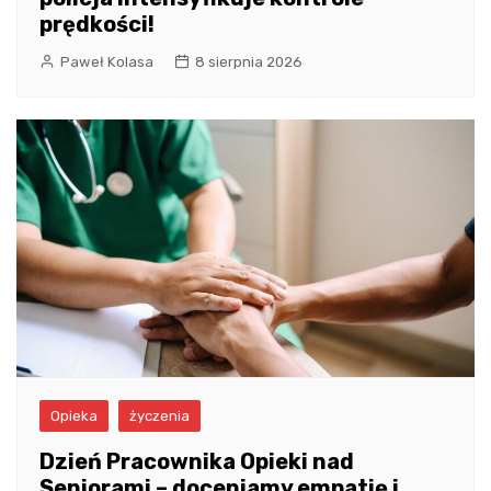
prędkości!
Paweł Kolasa
8 sierpnia 2026
Opieka
życzenia
Dzień Pracownika Opieki nad
Seniorami – doceniamy empatię i