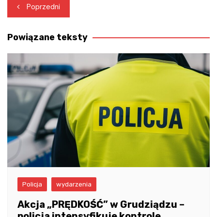
Nawigacja
Poprzedni
wpisu
Powiązane teksty
Policja
wydarzenia
Akcja „PRĘDKOŚĆ” w Grudziądzu –
policja intensyfikuje kontrole