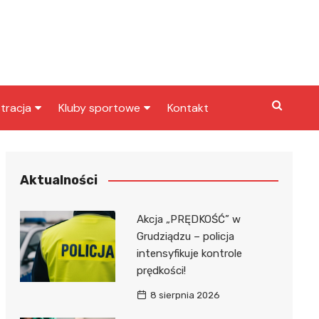
tracja
Kluby sportowe
Kontakt
miasta
Inny klub sportowy
skarbowy
Klub piłkarski
Aktualności
Akcja „PRĘDKOŚĆ” w
Grudziądzu – policja
intensyfikuje kontrole
prędkości!
8 sierpnia 2026