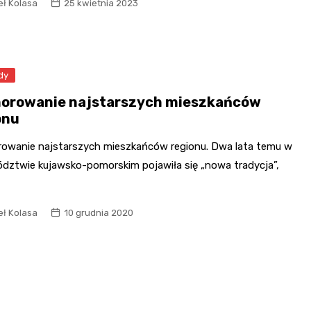
ł Kolasa
25 kwietnia 2023
Mikołaja
Park Tivoli
Fryzjer
Rynek i Stare Miasto
Po Prostu Park w
Poczta
Pałac Opatek
Turznicach
dy
Kino
Cytadela Twierdzy
orowanie najstarszych mieszkańców
Grudziądz
onu
Most im. Bronisława
owanie najstarszych mieszkańców regionu. Dwa lata temu w
Malinowskiego
dztwie kujawsko-pomorskim pojawiła się „nowa tradycja”,
Marina Grudziądz i
nabrzeże
ł Kolasa
10 grudnia 2020