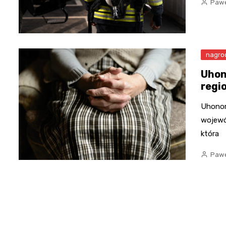
Pawe
nagro
Uhon
regi
Uhonor
wojewó
która
Pawe