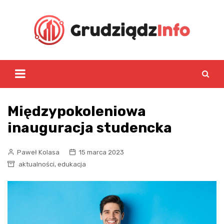
Skip
to
content
Międzypokoleniowa
inauguracja studencka
Paweł Kolasa
15 marca 2023
,
aktualności
edukacja