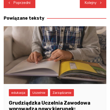
Nawigacja
Poprzedni
Kolejny
wpisu
Powiązane teksty
edukacja
Uczelnie
Zarządzanie
Grudziądzka Uczelnia Zawodowa
wprowadza nowy kierunek: