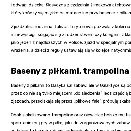
i odwagi dziecka. Klasyczna zjeżdżalnia ślimakowa efektownie
który kończy się miękko na matach lub przy basenie z piłkam
Zjeżdżalnia rodzinna, falista, trzytorowa pozwala z kolei n
mini‑wyścigi, ścigając się z rodzeństwem czy kolegami z kl
jako jeden z najdłuższych w Polsce; zjazd w specjalnym p
wrażenia, a dzieci z reguły ustawiają się w kolejce natychmi
Baseny z piłkami, trampolina
Baseny z piłkami to klasyka sal zabaw, ale w Galaktyce s
przez co nie są tylko miejscem „do siedzenia”, lecz częścią
zjazdach, przeciskają się przez „piłkowe fale”, próbują skak
Obok zlokalizowano trampolinę oraz niewielkie boisko mul
spontanicznej gry w piłkę, jak i do zorganizowanych zabaw
że łatwo tu łączyć zabawy indywidualne z tymi bardziej g