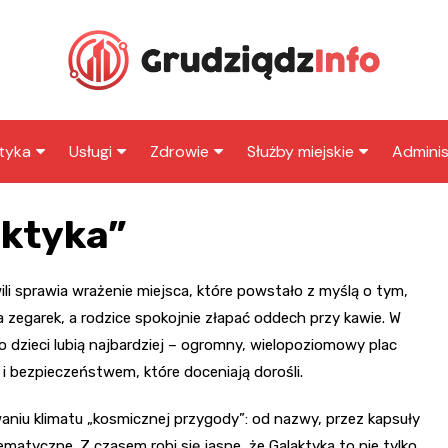
tyka
Usługi
Zdrowie
Służby miejskie
Adminis
arto zobaczyć w
Wesele
Apteka
Zespół spichlerzy nad
Straż miejska
Urząd 
ktyka”
ziądzu
Wisłą
Klub
Sklep medyczny
Policja
Urząd 
cje dla dzieci w
Brama Wodna
Mega Park
Taxi
Szpital
Straż pożarna
MOPS
ziądzu
i sprawia wrażenie miejsca, które powstało z myślą o tym,
Góra Zamkowa i wieża
Centrum Rozrywki
 zegarek, a rodzice spokojnie złapać oddech przy kawie. W
Stacja paliw
ZUS
tki Grudziądza
Klimek
EXTREME
Kolegium jezuickie i
 dzieci lubią najbardziej – ogromny, wielopoziomowy plac
kościół pojezuicki św.
Księgarnia
Muzeum im. ks. dr.
Centrum Zabaw
 bezpieczeństwem, które doceniają dorośli.
Franciszka Ksawerego
Władysława Łęgi
„Galaktyka”
Newsy
Restauracja
niu klimatu „kosmicznej przygody”: od nazwy, przez kapsuły
Fort Wielka Księża Góra
Bazylika Kolegiacka św.
Jezioro Rudnickie
Adwokat
matyczne. Z czasem robi się jasne, że Galaktyka to nie tylko