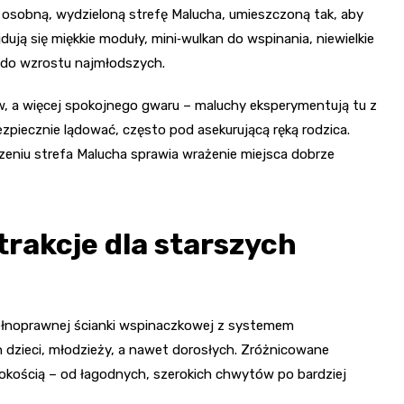
osobną, wydzieloną strefę Malucha, umieszczoną tak, aby
dują się miękkie moduły, mini‑wulkan do wspinania, niewielkie
j do wzrostu najmłodszych.
w, a więcej spokojnego gwaru – maluchy eksperymentują tu z
zpiecznie lądować, często pod asekurującą ręką rodzica.
eniu strefa Malucha sprawia wrażenie miejsca dobrze
trakcje dla starszych
 pełnoprawnej ścianki wspinaczkowej z systemem
h dzieci, młodzieży, a nawet dorosłych. Zróżnicowane
okością – od łagodnych, szerokich chwytów po bardziej