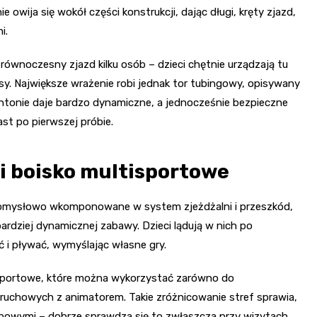
 owija się wokół części konstrukcji, dając długi, kręty zjazd,
i.
a równoczesny zjazd kilku osób – dzieci chętnie urządzają tu
asy. Największe wrażenie robi jednak tor tubingowy, opisywany
ontonie daje bardzo dynamiczne, a jednocześnie bezpieczne
ast po pierwszej próbie.
 i boisko multisportowe
ą pomysłowo wkomponowane w system zjeżdżalni i przeszkód,
 bardziej dynamicznej zabawy. Dzieci lądują w nich po
ać i pływać, wymyślając własne gry.
tisportowe, które można wykorzystać zarówno do
 ruchowych z animatorem. Takie zróżnicowanie stref sprawia,
rupowymi – dobrze sprawdza się to zwłaszcza przy wizytach