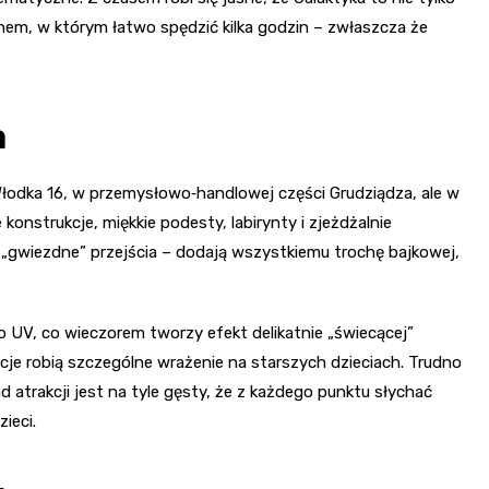
Mikołaja
hem, w którym łatwo spędzić kilka godzin – zwłaszcza że
Park Tivoli
Fryzjer
Rynek i Stare Miasto
Po Prostu Park w
Poczta
Pałac Opatek
Turznicach
a
Kino
Cytadela Twierdzy
Grudziądz
Włodka 16, w przemysłowo‑handlowej części Grudziądza, ale w
Most im. Bronisława
konstrukcje, miękkie podesty, labirynty i zjeżdżalnie
Malinowskiego
 „gwiezdne” przejścia – dodają wszystkiemu trochę bajkowej,
Marina Grudziądz i
nabrzeże
o UV, co wieczorem tworzy efekt delikatnie „świecącej”
cje robią szczególne wrażenie na starszych dzieciach. Trudno
d atrakcji jest na tyle gęsty, że z każdego punktu słychać
ieci.