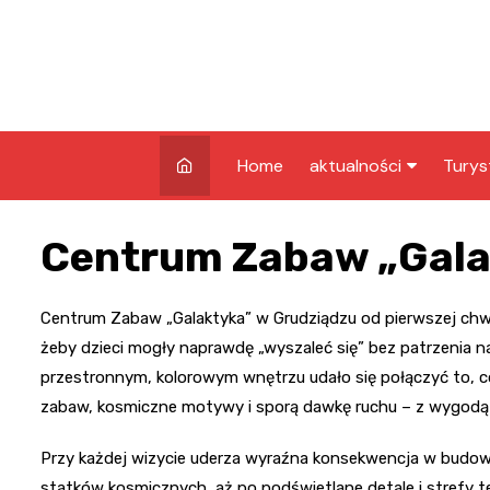
Skip
to
content
Home
aktualności
Turys
kryminalne
Co w
Centrum Zabaw „Gala
Grud
infrastruktura
Atrak
edukacja
Grud
Centrum Zabaw „Galaktyka” w Grudziądzu od pierwszej chwil
żeby dzieci mogły naprawdę „wyszaleć się” bez patrzenia na
nagrody
Zaby
przestronnym, kolorowym wnętrzu udało się połączyć to, co
rozrywka
zabaw, kosmiczne motywy i sporą dawkę ruchu – z wygodą i
pozostałe
Przy każdej wizycie uderza wyraźna konsekwencja w budowa
statków kosmicznych, aż po podświetlane detale i strefy te