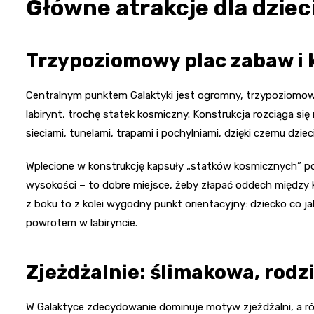
Główne atrakcje dla dziec
Trzypoziomowy plac zabaw i
Centralnym punktem Galaktyki jest ogromny, trzypoziomow
labirynt, trochę statek kosmiczny. Konstrukcja rozciąga s
sieciami, tunelami, trapami i pochylniami, dzięki czemu dzi
Wplecione w konstrukcję kapsuły „statków kosmicznych” poz
wysokości – to dobre miejsce, żeby złapać oddech między k
z boku to z kolei wygodny punkt orientacyjny: dziecko co jak
powrotem w labiryncie.
Zjeżdżalnie: ślimakowa, rodz
W Galaktyce zdecydowanie dominuje motyw zjeżdżalni, a 