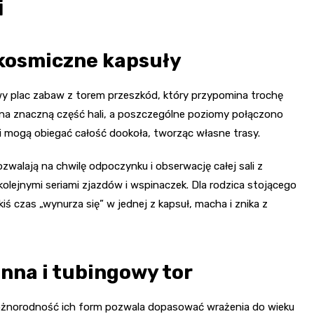
i
 kosmiczne kapsuły
y plac zabaw z torem przeszkód, który przypomina trochę
ię na znaczną część hali, a poszczególne poziomy połączono
eci mogą obiegać całość dookoła, tworząc własne trasy.
walają na chwilę odpoczynku i obserwację całej sali z
olejnymi seriami zjazdów i wspinaczek. Dla rodzica stojącego
iś czas „wynurza się” w jednej z kapsuł, macha i znika z
inna i tubingowy tor
różnorodność ich form pozwala dopasować wrażenia do wieku