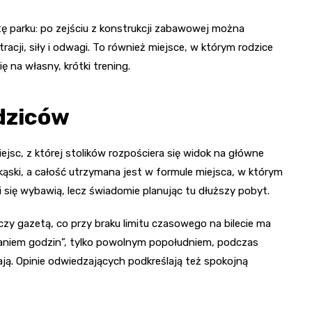
tę parku: po zejściu z konstrukcji zabawowej można
cji, siły i odwagi. To również miejsce, w którym rodzice
ę na własny, krótki trening.
odziców
jsc, z której stolików rozpościera się widok na główne
kąski, a całość utrzymana jest w formule miejsca, w którym
i się wybawią, lecz świadomie planując tu dłuższy pobyt.
czy gazetą, co przy braku limitu czasowego na bilecie ma
aniem godzin”, tylko powolnym popołudniem, podczas
ają. Opinie odwiedzających podkreślają też spokojną