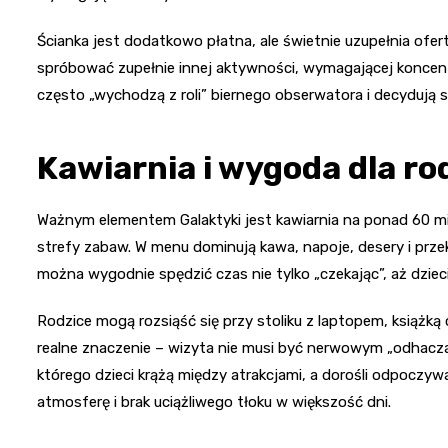
Ścianka jest dodatkowo płatna, ale świetnie uzupełnia ofer
spróbować zupełnie innej aktywności, wymagającej koncentra
często „wychodzą z roli” biernego obserwatora i decydują si
Kawiarnia i wygoda dla r
Ważnym elementem Galaktyki jest kawiarnia na ponad 60 mie
strefy zabaw. W menu dominują kawa, napoje, desery i prze
można wygodnie spędzić czas nie tylko „czekając”, aż dziec
Rodzice mogą rozsiąść się przy stoliku z laptopem, książką 
realne znaczenie – wizyta nie musi być nerwowym „odhacz
którego dzieci krążą między atrakcjami, a dorośli odpoczyw
atmosferę i brak uciążliwego tłoku w większość dni.