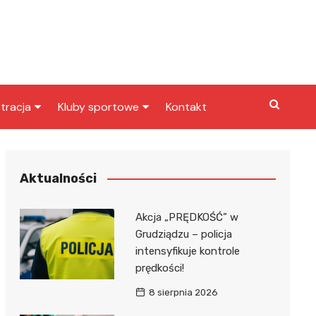
tracja
Kluby sportowe
Kontakt
miasta
Inny klub sportowy
skarbowy
Klub piłkarski
Aktualności
Akcja „PRĘDKOŚĆ” w
Grudziądzu – policja
intensyfikuje kontrole
prędkości!
8 sierpnia 2026