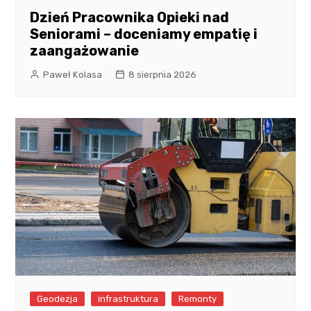
Dzień Pracownika Opieki nad
Seniorami – doceniamy empatię i
zaangażowanie
Paweł Kolasa
8 sierpnia 2026
Geodezja
infrastruktura
Remonty